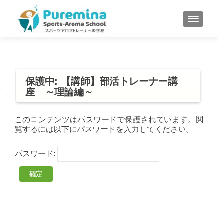
S
MENU
k
i
p
t
o
保護中: 【講師】部活トレーナー講
c
座 ～理論編～
o
n
t
このコンテンツはパスワードで保護されています。閲
覧するには以下にパスワードを入力してください。
e
n
t
パスワード: