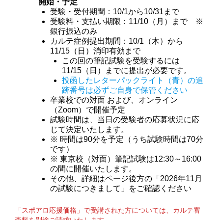
開始・予定
受験・受付期間：10/1から10/31まで
受験料・支払い期限：11/10（月）まで ※
銀行振込のみ
カルテ症例提出期間：10/1（木）から
11/15（日）消印有効まで
この回の筆記試験を受験するには
11/15（日）までに提出が必要です。
投函したレターパックライト（青）の追
跡番号は必ずご自身で保管ください
卒業校での対面 および、オンライン
（Zoom）で開催予定
試験時間は、当日の受験者の応募状況に応
じて決定いたします。
※ 時間は90分を予定（うち試験時間は70分
です）
※ 東京校（対面）筆記試験は12:30～16:00
の間に開催いたします。
その他、詳細はページ後方の「2026年11月
の試験につきまして」をご確認ください
「スポアロ応援価格」で受講された方
については、カルテ審