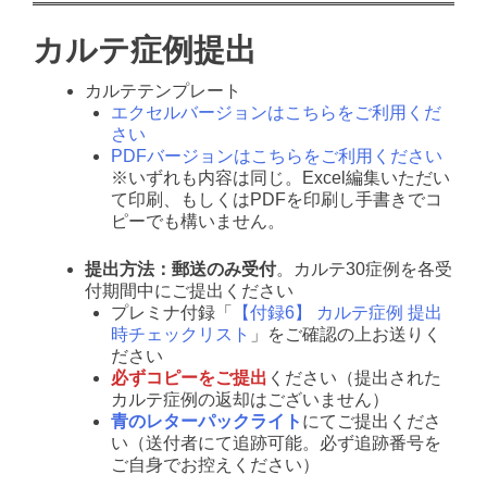
カルテ症例提出
カルテテンプレート
エクセルバージョンはこちらをご利用くだ
さい
PDFバージョンはこちらをご利用ください
※いずれも内容は同じ。Excel編集いただい
て印刷、もしくはPDFを印刷し手書きでコ
ピーでも構いません。
提出方法：郵送のみ受付
。カルテ30症例を各受
付期間中にご提出ください
プレミナ付録「
【付録6】 カルテ症例 提出
時チェックリスト
」をご確認の上お送りく
ださい
必ずコピーをご提出
ください（提出された
カルテ症例の返却はございません）
青のレターパックライト
にてご提出くださ
い（送付者にて追跡可能。必ず追跡番号を
ご自身でお控えください）