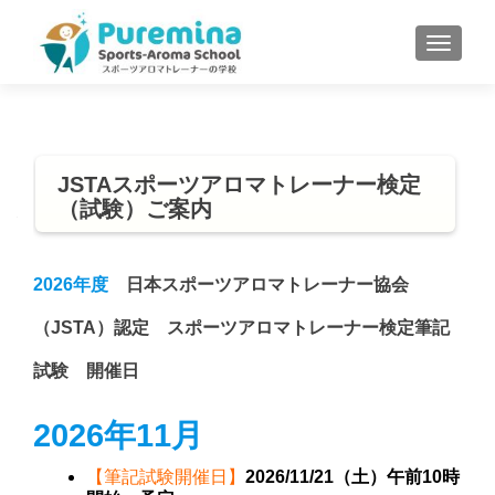
S
MENU
k
i
p
t
o
JSTAスポーツアロマトレーナー検定
c
（試験）ご案内
o
n
t
2026年度
日本スポーツアロマトレーナー協会
e
n
（JSTA）認定 スポーツアロマトレーナー検定筆記
t
試験 開催日
2026年11月
【筆記試験開催日】
2026/11/21（土）午前10時