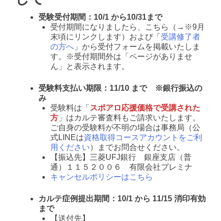
受験受付期間：10/1 から10/31まで
受付期間になりましたら、こちら（→※9月
末頃にリンクします）および「
受講修了者
の方へ
」から受付フォームを掲載いたしま
す。※受付期間外は「ページがありませ
ん」と表示されます。
受験料支払い期限：11/10 まで ※銀行振込の
み
受験料は「
スポアロ応援価格で受講された
方
」はカルテ審査料もご請求いたします。
ご自身の受験料が不明の場合は事務局（公
式LINEは
資格取得コースアカウントをご利
用ください
）までお問合せください。
【振込先】三菱UFJ銀行 銀座支店（普
通）１１５２００６ 有限会社プレミナ
キャンセルポリシーはこちら
カルテ症例提出期間：10/1 から 11/15 消印有効
まで
【送付先】