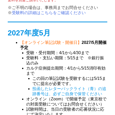
査料を
別途ご請求いたします。
※ご不明の場合は、事務局までお問合せください
※
受験料の詳細はこちらをご確認ください
2027年度5月
【オンライン筆記試験・開催日】
2027/5月開催
予定
受験・受付期間：4/1から4/30まで
受験料・支払い期限：5/15まで ※銀行振
込のみ
カルテ症例提出期間：4/1から5/15消印有効
まで
この回の筆記試験を受験するには5/15ま
でに提出が必要です。
投函したレターパックライト（青）の追
跡番号は、必ずご自身で保管ください
オンライン（Zoom）で開催予定（東京校で
の対面受験についてはお問合せください）
試験時間は、当日の受験者の応募状況に応
じて決定いたします。