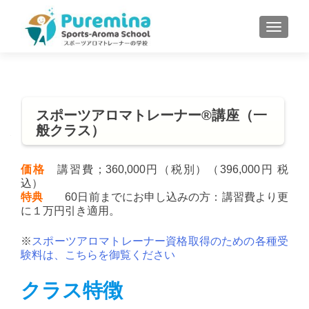
S
MENU
k
i
p
t
o
スポーツアロマトレーナー®講座（一
c
般クラス）
o
n
t
価格
講習費；360,000円（税別）（396,000円 税
込）
e
特典
60日前までにお申し込みの方：講習費より更
n
に１万円引き適用。
t
※
スポーツアロマトレーナー資格取得のための各種受
験料は、こちらを御覧ください
クラス特徴