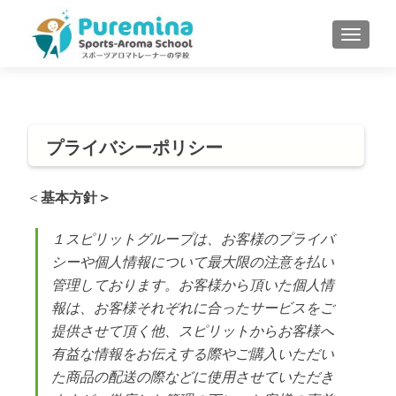
S
MENU
k
i
p
t
o
プライバシーポリシー
c
o
n
＜
基本方針＞
t
e
１スピリットグループは、お客様のプライバ
n
シーや個人情報について最大限の注意を払い
t
管理しております。お客様から頂いた個人情
報は、お客様それぞれに合ったサービスをご
提供させて頂く他、スピリットからお客様へ
有益な情報をお伝えする際やご購入いただい
た商品の配送の際などに使用させていただき