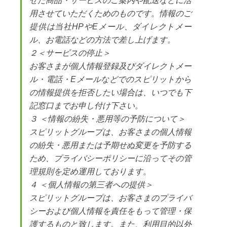
せた商品・サービスのご案内や配送などに活
用させていただくためのものです。情報のご
提供は当社HPやEメール、ダイレクトメー
ル、お電話などの方法で差し上げます。
２＜サービスの停止＞
お客さまが個人情報登録及びダイレクトメー
ル・電話・Eメールなどでのスピリットから
の情報提供を拒否したい場合は、いつでも下
記窓口までお申し付け下さい。
３ ＜情報の紛失・悪用等の予防について＞
スピリットグループは、お客さまの個人情報
の紛失・悪用または予期せぬ変更を予防する
ため、プライバシーポリシーに沿ってその管
理規則を定め運用しております。
４ ＜個人情報の第三者への提供＞
スピリットグループは、お客さまのプライバ
シーおよび個人情報を責任をもって管理・保
護するものと致します。また、利用目的以外