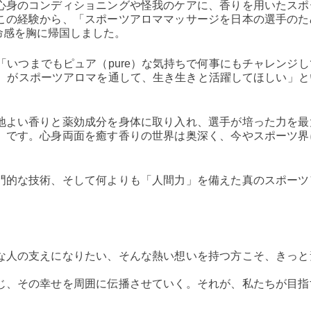
心身のコンディショニングや怪我のケアに、香りを用いたスポ
この経験から、「スポーツアロママッサージを日本の選手のた
命感を胸に帰国しました。
は、「いつまでもピュア（pure）な気持ちで何事にもチャレンジ
a）がスポーツアロマを通して、生き生きと活躍してほしい」と
地よい香りと薬効成分を身体に取り入れ、選手が培った力を最
」です。心身両面を癒す香りの世界は奥深く、今やスポーツ界
門的な技術、そして何よりも「人間力」を備えた真のスポーツ
な人の支えになりたい、そんな熱い想いを持つ方こそ、きっと
じ、その幸せを周囲に伝播させていく。それが、私たちが目指