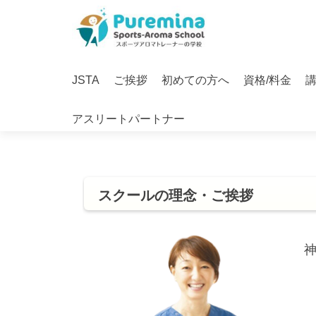
S
k
i
Primary
p
JSTA
ご挨拶
初めての方へ
資格/料金
Menu
t
o
アスリートパートナー
c
o
n
t
e
スクールの理念・ご挨拶
n
t
神