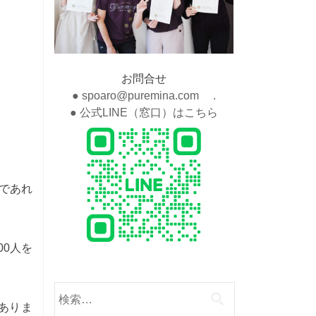
お問合せ
● spoaro@puremina.com .
● 公式LINE（窓口）はこちら
であれ
00人を
検
索:
ありま