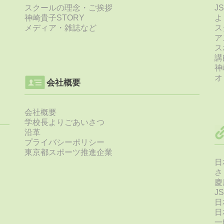
スクールの理念・ご挨拶
J
神崎貴子STORY
よ
メディア・雑誌など
ス
ア
ス
講
神
オ
会社概要
会社概要
学校長よりごあいさつ
沿革
プライバシーポリシー
東京都スポーツ推進企業
日
さ
慶
J
日
日
一