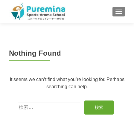
S
MENU
k
i
p
t
o
c
Nothing Found
o
n
t
It seems we can’t find what you’re looking for. Perhaps
e
searching can help.
n
t
検
索: