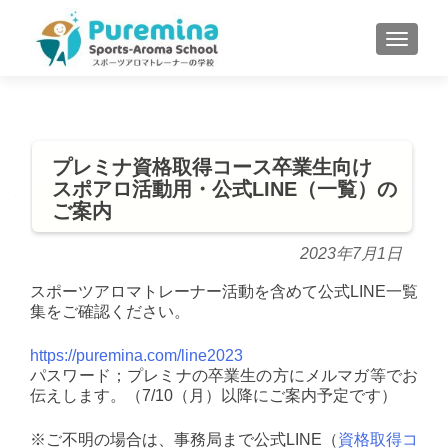
S
MENU
k
i
p
t
o
プレミナ資格取得コース卒業生向け
c
スポアロ活動用・公式LINE（一覧）の
o
ご案内
n
t
2023年7月1日
e
n
スポーツアロマトレーナー活動を含めて公式LINE一覧
集をご確認ください。
t
https://puremina.com/line2023
パスワード；プレミナの卒業生の方にメルマガ等でお
伝えします。（7/10（月）以降にご案内予定です）
※ご不明の場合は、事務局まで公式LINE（
資格取得コ