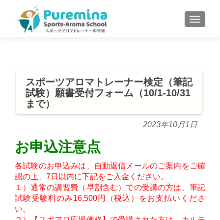
S
MENU
k
i
p
t
o
スポーツアロマトレーナー検定（筆記
c
試験）願書受付フォーム（10/1-10/31
o
まで）
n
t
2023年10月1日
e
n
お申込注意点
t
各試験のお申込みは、自動返信メールのご案内をご確
認の上、7日以内に下記をご入金ください。
１）通常の講習費（早割含む）での受講の方は、筆記
試験受験料のみ16,500円（税込）をお支払いくださ
い。
２）【スポアロ応援価格】で受講された方は、カルテ