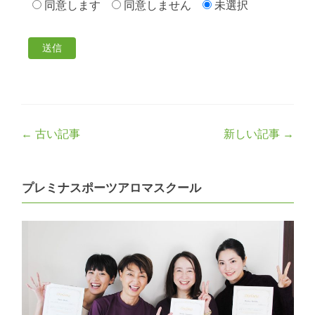
同意します
同意しません
未選択
Post
←
古い記事
新しい記事
→
navigation
プレミナスポーツアロマスクール