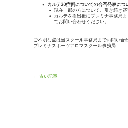
カルテ30症例についての合否発表につ
現在一部の方について、引き続き審
カルテを提出後にプレミナ事務局より
てお問い合わせください。
ご不明な点は当スクール事務局までお問い合
プレミナスポーツアロマスクール事務局
Post
←
古い記事
navigation