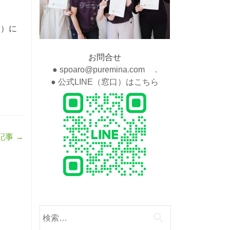
ト
）に
お問合せ
● spoaro@puremina.com .
● 公式LINE（窓口）はこちら
記事
→
検
索: