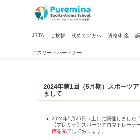
S
k
i
Primary
p
JSTA
ご挨拶
初めての方へ
資格/料金
Menu
t
o
アスリートパートナー
c
o
n
t
e
2024年第1回（5月期）スポー
n
まして
t
2024年5月25日（土）に開催しま
【プレミナ】スポーツアロマトレーナ
信を完了
しております。