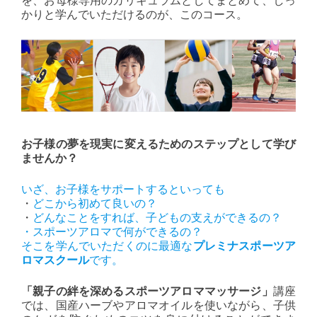
を、お母様専用のカリキュラムとしてまとめて、しっ
かりと学んでいただけるのが、このコース。
お子様の夢を現実に変えるためのステップとして学び
ませんか？
いざ、お子様をサポートするといっても
・
どこから初めて良いの？
・
どんなことをすれば、子どもの支えができるの？
・スポーツアロマで何ができるの？
そこを学んでいただくのに最適な
プレミナスポーツア
ロマスクール
です。
「親子の絆を深めるスポーツアロママッサージ」
講座
では、国産ハーブやアロマオイルを使いながら、子供