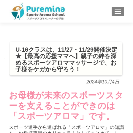
S
MENU
k
i
p
t
o
U-16クラスは、11/27・11/29開催決定
c
★【最高の応援ママへ】親子の絆を深
o
めるスポーツアロママッサージで、お
n
子様をケガから守ろう！
t
e
2024年10月4日
n
お母様が未来のスポーツスタ
t
ーを支えることができのは
「スポーツアロマ」です。
スポーツ選手から選ばれる「スポーツアロマ」の知識