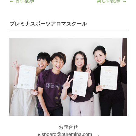
Post
←
古い記事
新しい記事
→
navigation
プレミナスポーツアロマスクール
お問合せ
● spoaro@puremina.com .