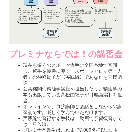
プレミナならでは！の講習会
現在も多くのスポーツ選手に全国各地で帯同
し、選手を優勝に導く「スポーツアロマ第一人
者」の神崎貴子が【実践編】であなたを直接指
導！
公共機関の精油学講座を担当したり、精油学の
本も出版している高松由紀子が【理論編】を担
当。
オンラインで、直接講師と会話をしながらの講
習会です。楽しく学んでいただけます。
実践編で習得する手技は、動画で予習復習がで
き、見放題。
プレミナ卒業生はこれまで7,000名様以上。同