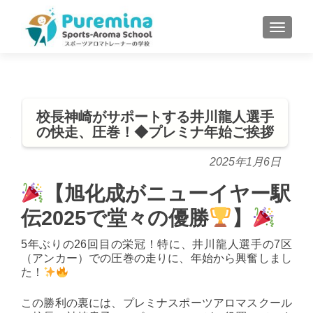
S
MENU
k
i
p
t
o
校長神崎がサポートする井川龍人選手
c
の快走、圧巻！◆プレミナ年始ご挨拶
o
n
2025年1月6日
t
e
【旭化成がニューイヤー駅
n
伝2025で堂々の優勝
】
t
5年ぶりの26回目の栄冠！特に、井川龍人選手の7区
（アンカー）での圧巻の走りに、年始から興奮しまし
た！
この勝利の裏には、プレミナスポーツアロマスクール