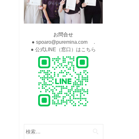
お問合せ
● spoaro@puremina.com .
● 公式LINE（窓口）はこちら
検
索: