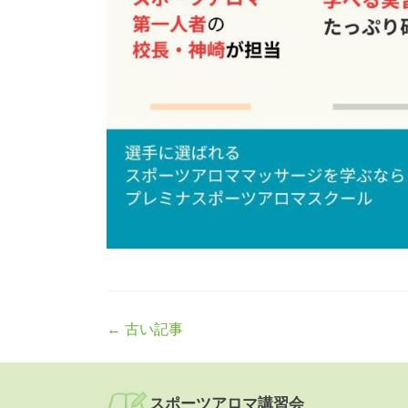
Post
←
古い記事
navigation
スポーツアロマ講習会