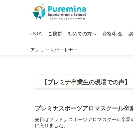
S
k
i
Primary
p
JSTA
ご挨拶
初めての方へ
資格/料金
Menu
t
o
アスリートパートナー
c
o
n
t
e
【プレミナ卒業生の現場での声】
n
t
プレミナスポーツアロマスクール卒
先日はプレミナスポーツアロマスクール卒業
に入りました。