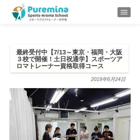
S
MENU
k
i
p
t
o
最終受付中【7/13～東京・福岡・大阪
c
３校で開催！土日祝通学】スポーツア
o
ロマトレーナー資格取得コース
n
t
2019年6月24日
e
n
t