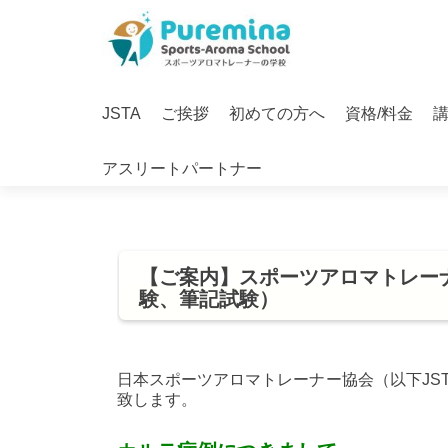
S
k
i
Primary
p
JSTA
ご挨拶
初めての方へ
資格/料金
Menu
t
o
アスリートパートナー
c
o
n
t
e
【ご案内】スポーツアロマトレー
n
験、筆記試験）
t
日本スポーツアロマトレーナー協会（以下JS
致します。