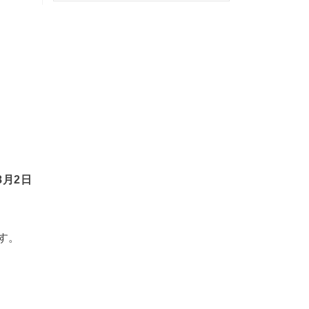
月2日
す。