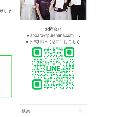
致しま
お問合せ
● spoaro@puremina.com .
● 公式LINE（窓口）はこちら
検
索: