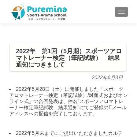
S
MENU
k
i
p
t
o
2022年 第1回（5月期）スポーツアロ
c
マトレーナー検定（筆記試験） 結果
o
通知につきまして
n
t
2022年6月3日
e
n
2022年5月28日（土）に開催しました「スポーツ
アロマトレーナー検定（筆記試験）/対面式およびオン
t
ライン式」の合否発表は、件名”スポーツアロマトレ
ーナー検定筆記試験 結果通知”にてご登録のEメール
アドレスへの配信を完了しております。
2022年5月末までにご提出いただきましたカルテ