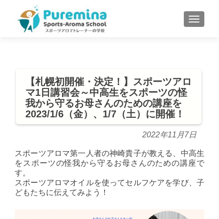
S
MENU
k
i
p
t
o
【札幌初開催・決定！】スポーツアロ
c
マ1日講習会～中高生をスポーツの怪
o
我から守るお母さんのための講座を
n
2023/1/6（金）、1/7（土）に開催！
t
e
2022年11月7日
n
スポーツアロマ第一人者の神崎貴子が教える、中高生
t
をスポーツの怪我から守るお母さんのための講座で
す。
スポーツアロマオイルを使ってセルフケアを学び、子
どもたちに伝えてみよう！