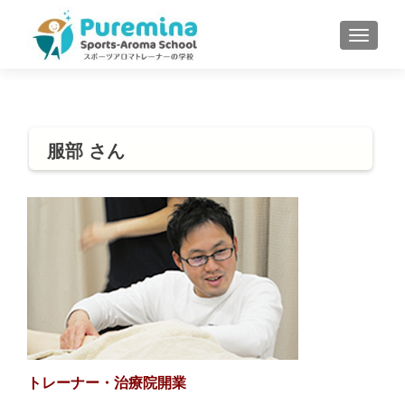
S
MENU
k
i
p
t
o
服部 さん
c
o
n
t
e
n
t
トレーナー・治療院開業