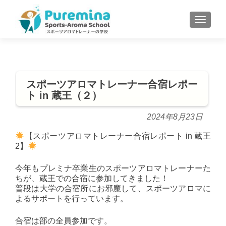
S
MENU
k
i
p
t
o
スポーツアロマトレーナー合宿レポー
c
ト in 蔵王（２）
o
n
2024年8月23日
t
e
【スポーツアロマトレーナー合宿レポート in 蔵王
2】
n
t
今年もプレミナ卒業生のスポーツアロマトレーナーた
ちが、蔵王での合宿に参加してきました！
普段は大学の合宿所にお邪魔して、スポーツアロマに
よるサポートを行っています。
合宿は部の全員参加です。