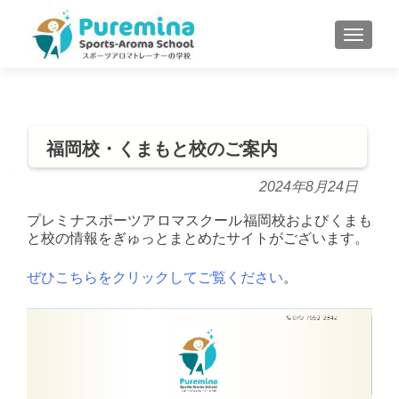
S
MENU
k
i
p
t
o
福岡校・くまもと校のご案内
c
o
2024年8月24日
n
t
プレミナスポーツアロマスクール福岡校およびくまも
e
と校の情報をぎゅっとまとめたサイトがございます。
n
ぜひこちらをクリックしてご覧ください
。
t