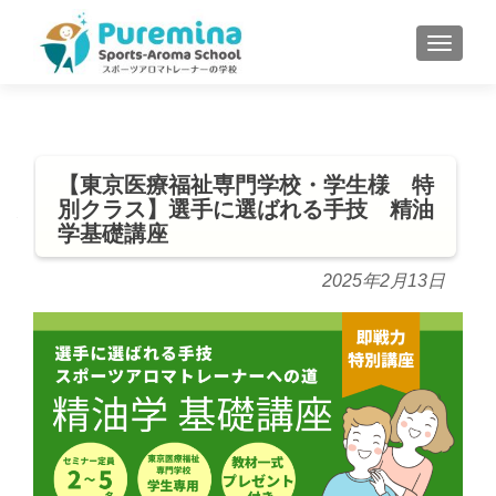
S
MENU
k
i
p
t
o
【東京医療福祉専門学校・学生様 特
c
別クラス】選手に選ばれる手技 精油
o
学基礎講座
n
t
2025年2月13日
e
n
t