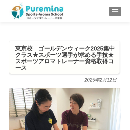
S
MENU
k
i
p
t
o
東京校 ゴールデンウィーク2025集中
c
クラス★スポーツ選手が求める手技★
o
スポーツアロマトレーナー資格取得コ
n
ース
t
e
2025年2月12日
n
t