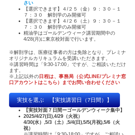
さい
【選択できます】４/２５（金）９：３０－１
７：３０ 解剖学のみ開催可
【選択できます】４/２６（土）９：３０－１
７：３０ 解剖学のみ開催可
精油学はゴールデンウィーク講習期間中の
4/28(月)に東京校対面で行います。
※解剖学は、医療従事者の方は免除となり、プレミナ
オリジナルカリキュラムを受講いただきます。
※講習時間は「9:30-17:00」ですが、ご相談いただけ
ます。
※上記以外の
日程は、事務局（公式LINE/プレミナ窓
口アカウントはこちら）までお問い合わせください
実技を選ぶ 【実技講習日（7日間）】
【実技対面７日間ーゴールデンウィーク集中】
2025/4/27(日),4/29（火祝）
4/30(水）,5/3（土）,5/4(日),5/5(月祝),5/6（火
祝）
※講習時間は「9:30-18:00」ですが、ご相談い