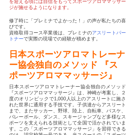
を迎える頃には自信をもってスポーツアロママッサー
ジが施せるようになります。
修了時に「プレミナでよかった！」の声が私たちの喜
びです。
資格取得コース卒業後は、プレミナの
アスリートパー
トナー
で実際の現場での経験が積めます。
日本スポーツアロマトレーナ
ー協会独自のメソッド 『ス
ポーツアロママッサージ』
日本スポーツアロマトレーナー協会独自のメソッド
『スポーツアロママッサージ』は、神崎が考案し、２
度のオリンピックで1,000人以上のアスリートに施さ
れた世界に通用する手技です。子供達からアスリート
まで、またサッカー、野球、陸上、自転車、バスケ、
バレーボール、ダンス、スキージャンプなど多様なス
ポーツを支えられる技術として全国で活かされていま
す。この「スポーツアロママッサージ」を習得できる
のは、認定校第一号である、当スクールの「スポーツ