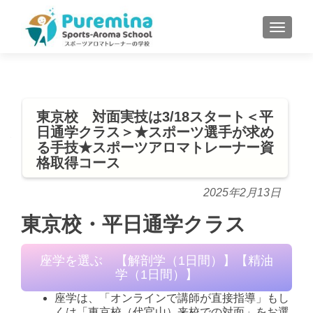
S
MENU
k
i
p
t
o
東京校 対面実技は3/18スタート＜平
c
日通学クラス＞★スポーツ選手が求め
o
る手技★スポーツアロマトレーナー資
n
格取得コース
t
e
2025年2月13日
n
東京校・平日通学クラス
t
座学を選ぶ 【解剖学（1日間）】【精油
学（1日間）】
座学は、「オンラインで講師が直接指導」もし
くは「東京校（代官山）来校での対面」をお選