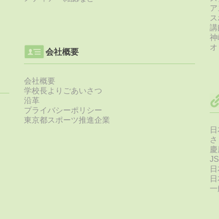
ア
ス
講
神
オ
会社概要
会社概要
学校長よりごあいさつ
沿革
プライバシーポリシー
東京都スポーツ推進企業
日
さ
慶
J
日
日
一