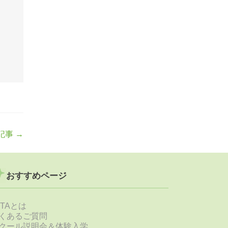
記事
→
おすすめページ
STAとは
くあるご質問
クール説明会＆体験入学