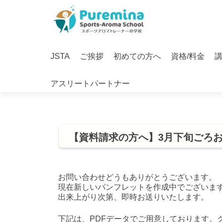
S
k
i
Primary
p
JSTA
ご挨拶
初めての方へ
資格/料金
Menu
t
o
アスリートパートナー
c
o
n
t
e
【資料請求の方へ】3月下旬ごろ
n
t
お問い合わせどうもありがとうございます。
現在新しいパンフレットを作成中でございま
出来上がり次第、即時お送りいたします。
下記は、PDFデータでご用意しております。