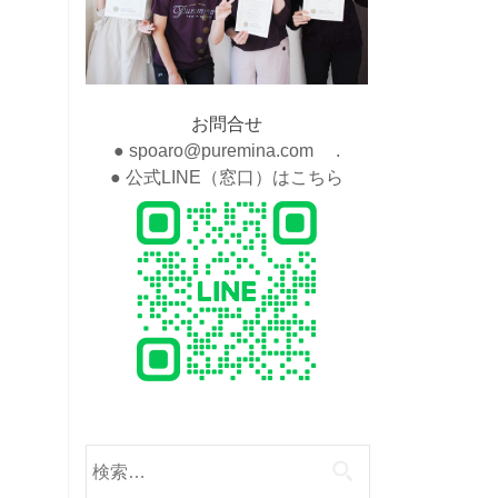
お問合せ
● spoaro@puremina.com .
● 公式LINE（窓口）はこちら
検
索: