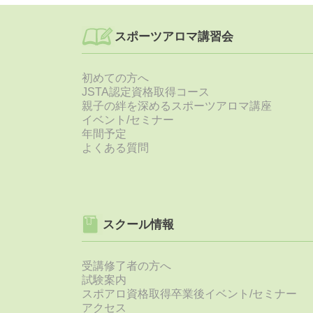
ビ
ュ
スポーツアロマ講習会
ー
テ
ィ
初めての方へ
ー
JSTA認定資格取得コース
メ
親子の絆を深めるスポーツアロマ講座
イ
イベント/セミナー
ク
年間予定
講
よくある質問
座
～
2021
年
は
世
スクール情報
界
中
が
受講修了者の方へ
安
試験案内
全
スポアロ資格取得卒業後イベント/セミナー
で
アクセス