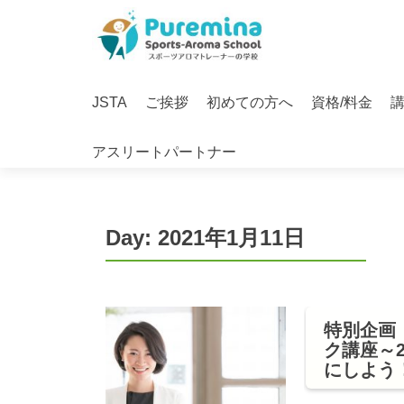
S
k
i
Primary
p
JSTA
ご挨拶
初めての方へ
資格/料金
Menu
t
o
アスリートパートナー
c
o
n
t
Day:
2021年1月11日
e
n
t
特別企画
ク講座～
にしよう