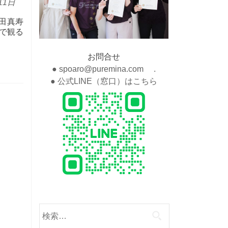
11日
田真寿
で観る
お問合せ
● spoaro@puremina.com .
● 公式LINE（窓口）はこちら
検
索: