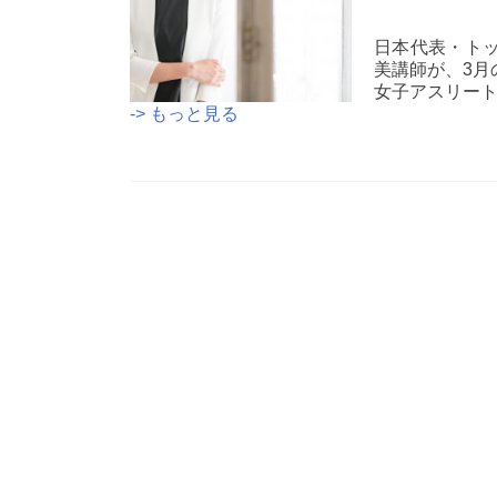
日本代表・ト
美講師が、3月
女子アスリー
特
-> もっと見る
別
企
画
【オ
ン
Posts
ラ
navigation
イ
ン
セ
ミ
ナ
ー】
ア
ス
リ
ー
ト