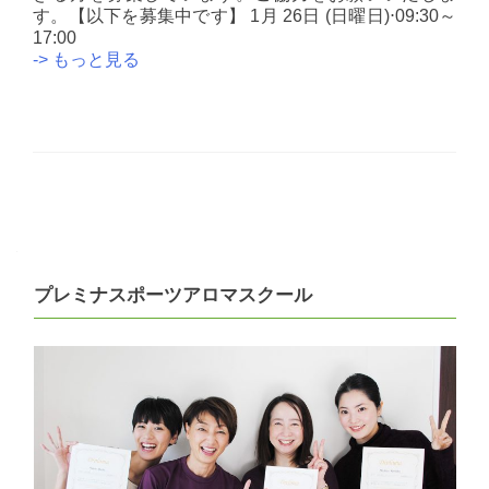
す。【以下を募集中です】 1月 26日 (日曜日)⋅09:30～
17:00
【東
-> もっと見る
京
校】
１/26（日）
と
2
月
Posts
土
日・
navigation
祝
日
プレミナスポーツアロマスクール
の
施
術
モ
デ
ル
募
集
＆