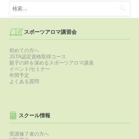
検
で
索:
き
る
補
講
スポーツアロマ講習会
の
募
集
初めての方へ
JSTA認定資格取得コース
親子の絆を深めるスポーツアロマ講座
イベント/セミナー
年間予定
よくある質問
スクール情報
受講修了者の方へ