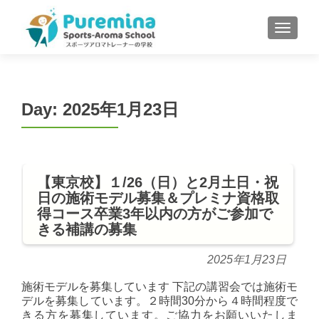
S
MENU
k
i
p
t
o
Day:
2025年1月23日
c
o
n
t
【東京校】１/26（日）と2月土日・祝
e
日の施術モデル募集＆プレミナ資格取
n
得コース卒業3年以内の方がご参加で
t
きる補講の募集
2025年1月23日
施術モデルを募集しています 下記の講習会では施術モ
デルを募集しています。２時間30分から４時間程度で
きる方を募集しています。ご協力をお願いいたしま