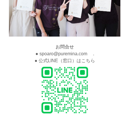
プ
レ
ミ
ナ
資
格
取
得
お問合せ
コ
ー
● spoaro@puremina.com .
ス
● 公式LINE（窓口）はこちら
卒
業
3
年
以
内
の
方
が
ご
参
加