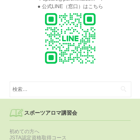
ス
● 公式LINE（窓口）はこちら
ポ
ー
ツ
ア
ロ
マ
ト
レ
ー
ナ
ー
資
格
検
取
索:
得
コ
ー
スポーツアロマ講習会
ス
～
ス
初めての方へ
ポ
JSTA認定資格取得コース