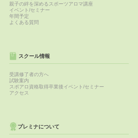
ー
親子の絆を深めるスポーツアロマ講座
ツ
イベント/セミナー
選
年間予定
手
よくある質問
に
選
ば
れ
る
ス
スクール情報
ポ
ー
受講修了者の方へ
ツ
試験案内
ア
スポアロ資格取得卒業後イベント/セミナー
ロ
アクセス
マ
を
学
ぼ
う！
プレミナについて