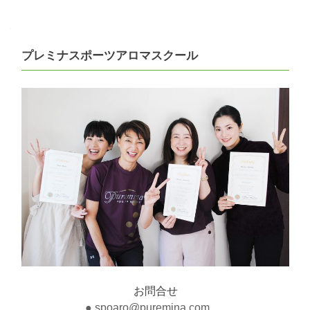
ス
navigation
タ
ー
ト
プレミナスポーツアロマスクール
＜
平
日
通
学
※
実
技
に
つ
い
て
水
曜
通
学
＞
お問合せ
★
● spoaro@puremina.com .