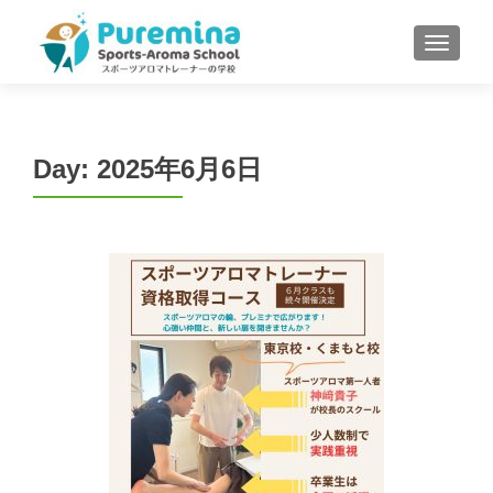
S
MENU
k
i
p
t
o
Day:
2025年6月6日
c
o
n
t
e
n
t