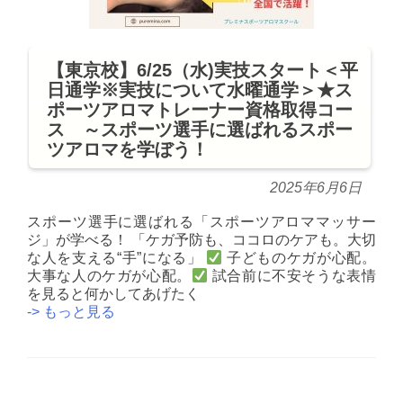
【東京校】6/25（水)実技スタート＜平
日通学※実技について水曜通学＞★ス
ポーツアロマトレーナー資格取得コー
ス ～スポーツ選手に選ばれるスポー
ツアロマを学ぼう！
2025年6月6日
スポーツ選手に選ばれる「スポーツアロママッサー
ジ」が学べる！ 「ケガ予防も、ココロのケアも。大切
な人を支える“手”になる」
子どものケガが心配。
大事な人のケガが心配。
試合前に不安そうな表情
を見ると何かしてあげたく
【東
-> もっと見る
京
校】
6/25（水)
実
Posts
技