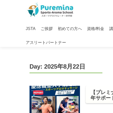
S
k
i
Primary
p
JSTA
ご挨拶
初めての方へ
資格/料金
Menu
t
o
アスリートパートナー
c
o
n
t
Day:
2025年8月22日
e
n
t
【プレミ
年サポー