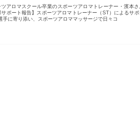
ーツアロマスクール卒業のスポーツアロマトレーナー・濱本さ
部サポート報告】スポーツアロマトレーナー（ST）によるサポ
選手に寄り添い、スポーツアロママッサージで日々コ
【プ
レ
ミ
ナ
卒
業
生
の
現
場
で
の
声】
慶
應
の
学
生
ア