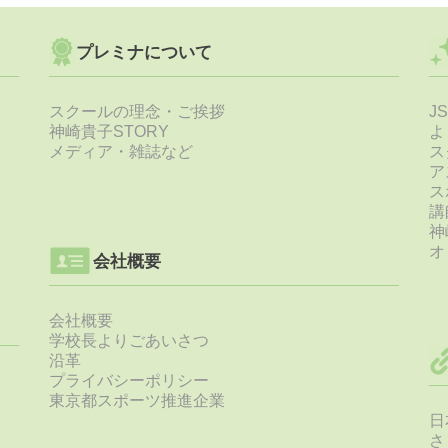
ス
リ
ー
プレミナについて
ト
を
毎
スクールの理念・ご挨拶
J
年
神崎貴子STORY
よ
サ
メディア・雑誌など
ス
ポ
ア
ー
ス
ト
講
神
月
オ
会社概要
活
動
会社概要
学校長よりごあいさつ
沿革
プライバシーポリシー
東京都スポーツ推進企業
日
さ