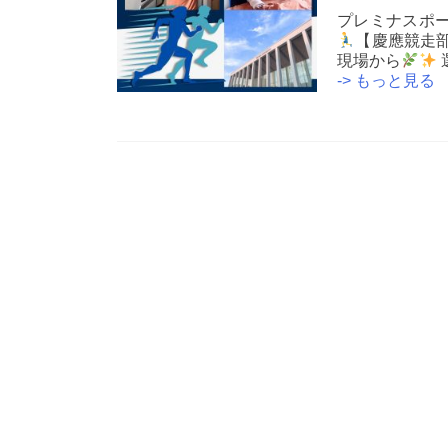
プレミナスポ
【慶應競走
現場から
-> もっと見る
Posts
navigation