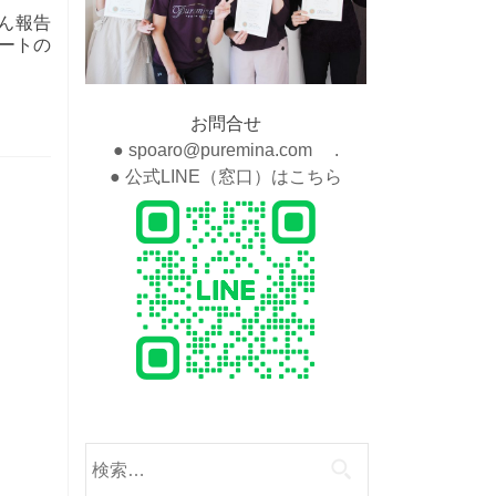
ん報告
ートの
お問合せ
● spoaro@puremina.com .
● 公式LINE（窓口）はこちら
検
索: