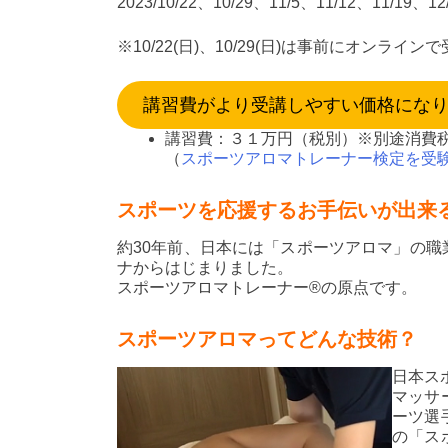
2023/10/22、10/29、11/5、11/12、11/19、12
※10/22(日)、10/29(日)は事前にオンラ
講習費がより受講しやすい価格になりま
講習費：３１万円（税別）※別途消費
（
スポーツアロマトレーナー検定を受
スポーツを応援するお手伝いが出来
約30年前、日本には「スポーツアロマ」の
ナからはじまりました。
スポーツアロマトレーナー®の原点です。
スポーツアロマってどんな技術？
日本ス
マッサ
ーツ選
の「ス