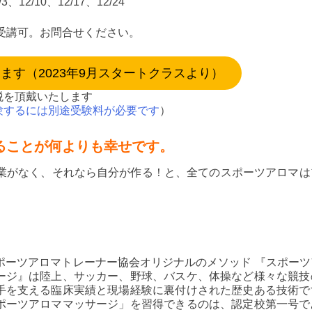
/3、12/10、12/17、12/24
インで受講可。お問合せください。
す（2023年9月スタートクラスより）
税を頂戴いたします
験するには別途受験料が必要です
）
ることが何よりも幸せです。
職業がなく、それなら自分が作る！と、全てのスポーツアロマは
ポーツアロマトレーナー協会オリジナルのメソッド 『スポーツ
ージ』は陸上、サッカー、野球、バスケ、体操など様々な競技
手を支える臨床実績と現場経験に裏付けされた歴史ある技術で
ポーツアロママッサージ」を習得できるのは、認定校第一号で