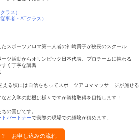
般クラス）
従事者・ATクラス）
えたスポーツアロマ第一人者の神崎貴子が校長のスクール
ポーツ活動からオリンピック日本代表、プロチームに携わる
やすく丁寧な講習
会
迎える頃には自信をもってスポーツアロママッサージが施せる
アなど入学の動機は様々ですが資格取得を目指します！
たちの喜びです。
ートパートナー
で実際の現場での経験が積めます。
は？ お申し込みの流れ