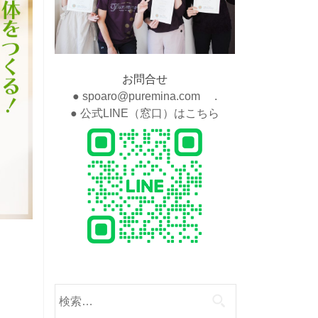
お問合せ
● spoaro@puremina.com .
● 公式LINE（窓口）はこちら
検
索: