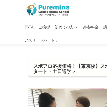
S
k
i
Primary
p
JSTA
ご挨拶
初めての方へ
資格/料金
Menu
t
o
アスリートパートナー
c
o
n
t
e
スポアロ応援価格！【東京校】ス
n
タート・土日通学＞
t