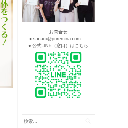
お問合せ
● spoaro@puremina.com .
● 公式LINE（窓口）はこちら
検
索: