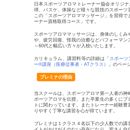
日本スポーツアロマトレーナー協会オリジナ
球、バスケ、体操など様々な競技のスポーツ
この「スポーツアロママッサージ」を習得で
ーナー資格取得コース」です。
スポーツアロママッサージは、身体のしくみ
や、疲労回復、怪我の治癒などパフォーマン
～60代と幅広い方々が入校いたします。
カリキュラム、講習料等の詳細は「
スポーツ
ー®講座（医療従事者・ATクラス）
」のペー
プレミナの理由
当スクールは、スポーツアロマ第一人者の神
ポーツアロマを伝授。また卒業生の多くにプ
トに関わっています。またトレーナー経験豊
りやすく丁寧な講習を心が得ています。
プレミナは１クラス４名以下の少人数での講
イトがかけがえのない存在になり、皆さん自