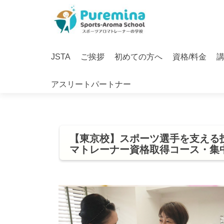
S
k
i
Primary
p
JSTA
ご挨拶
初めての方へ
資格/料金
Menu
t
o
アスリートパートナー
c
o
n
t
e
【東京校】スポーツ選手を支える技
n
マトレーナー資格取得コース・集
t