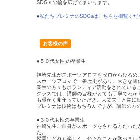
SDGｓの輪を広げてまいります。
●
私たちプレミナのSDGsはこちらを御覧くだ
お客様の声
●５０代女性 の卒業生
神崎先生がスポーツアロマをゼロからひろめ
スポーツアロマで一番歴史があり、大きな団
業生の方々もボランティア活動をされている
クラスでは、講師の皆様がとても丁寧でわか
も暖かく見守っていただき、大丈夫！と常に
プレミナは技術はもちろんですが、講師の方
●３０代女性の卒業生
神崎先生ご自身がスポーツをされる方だった
た。
授業はどれも楽しく、色々なことが学べまし