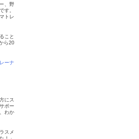
ー、野
です。
マトレ
ること
ら20
レーナ
方にス
サポー
、わか
ラスメ
た！」