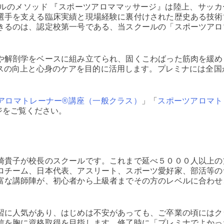
ルのメソッド 『スポーツアロママッサージ』は陸上、サッカ
選手を支える臨床実績と現場経験に裏付けされた歴史ある技術
きるのは、認定校第一号である、当スクールの「スポーツアロ
や解剖学をベースに組み立てられ、固くこわばった筋肉を緩め
スの向上と心身のケアを目的に活用します。プレミナには全国か
アロマトレーナー®講座（一般クラス）
」「
スポーツアロマト
ジをご覧ください。
崎貴子が校長のスクールです。これまで延べ５０００人以上の
ロチーム、日本代表、アスリート、スポーツ愛好家、部活等の
富な講師陣が、初心者から上級者までその方のレベルに合わせ
習に人気があり、はじめは不安があっても、ご卒業の頃にはク
信を胸に資格取得を目指します。修了時に「プレミナでよかっ