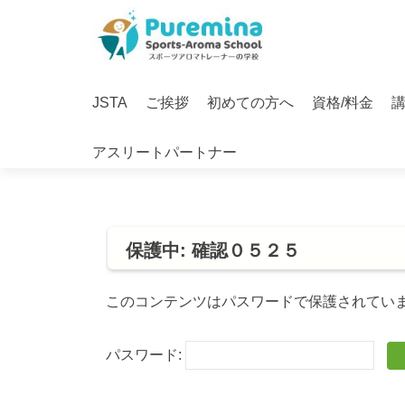
S
k
i
Primary
p
JSTA
ご挨拶
初めての方へ
資格/料金
Menu
t
o
アスリートパートナー
c
o
n
t
e
保護中: 確認０５２５
n
t
このコンテンツはパスワードで保護されてい
パスワード: