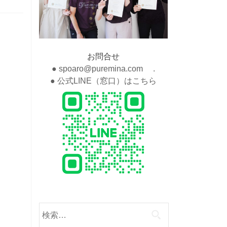
お問合せ
● spoaro@puremina.com .
● 公式LINE（窓口）はこちら
検
索: