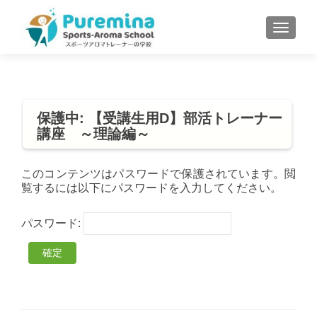
S
MENU
k
i
p
t
o
保護中: 【受講生用D】部活トレーナー
c
講座 ～理論編～
o
n
t
このコンテンツはパスワードで保護されています。閲
覧するには以下にパスワードを入力してください。
e
n
t
パスワード: