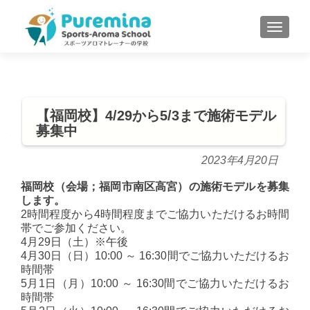
S
MENU
k
i
p
t
o
【福岡校】4/29から5/3まで施術モデル
c
募集中
o
n
2023年4月20日
t
e
福岡校（会場；福岡市南区高宮）の施術モデルを募集
します。
n
2時間程度から4時間程度までご協力いただけるお時間
t
帯でご参加ください。
4月29日（土）※午後
4月30日（日）10:00 ～ 16:30間でご協力いただけるお
時間帯
5月1日（月）10:00 ～ 16:30間でご協力いただけるお
時間帯