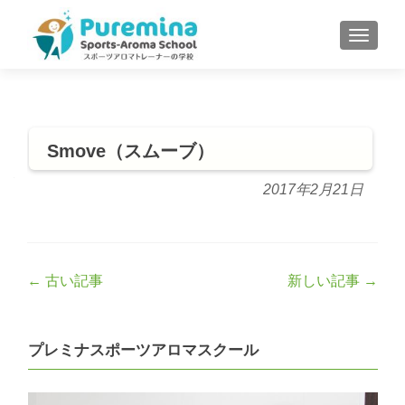
S
MENU
k
i
p
t
o
Smove（スムーブ）
c
o
2017年2月21日
n
t
e
n
Post
←
古い記事
新しい記事
→
t
navigation
プレミナスポーツアロマスクール