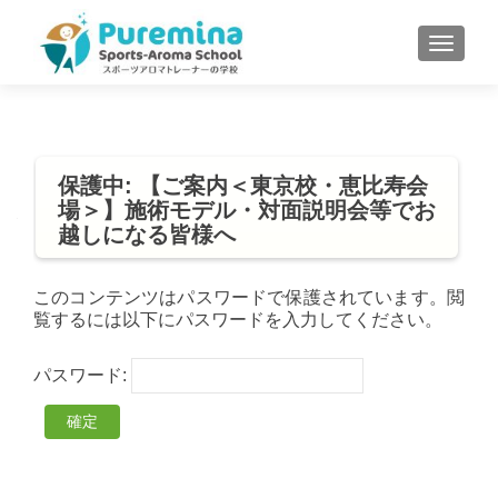
S
MENU
k
i
p
t
o
保護中: 【ご案内＜東京校・恵比寿会
c
場＞】施術モデル・対面説明会等でお
o
越しになる皆様へ
n
t
e
このコンテンツはパスワードで保護されています。閲
覧するには以下にパスワードを入力してください。
n
t
パスワード: