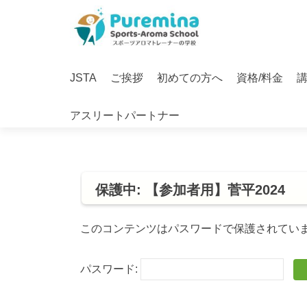
S
k
i
Primary
p
JSTA
ご挨拶
初めての方へ
資格/料金
Menu
t
o
アスリートパートナー
c
o
n
t
e
保護中: 【参加者用】菅平2024
n
t
このコンテンツはパスワードで保護されてい
パスワード: