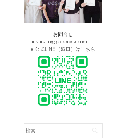
お問合せ
● spoaro@puremina.com .
● 公式LINE（窓口）はこちら
検
索: