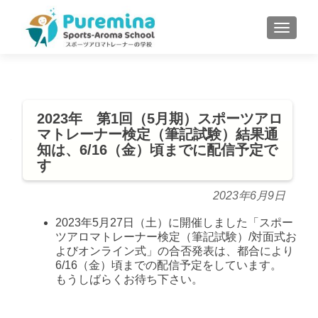
S
MENU
k
i
p
t
o
2023年 第1回（5月期）スポーツアロ
c
マトレーナー検定（筆記試験）結果通
o
知は、6/16（金）頃までに配信予定で
n
す
t
e
2023年6月9日
n
2023年5月27日（土）に開催しました「スポー
t
ツアロマトレーナー検定（筆記試験）/対面式お
よびオンライン式」の合否発表は、都合により
6/16（金）頃までの配信予定をしています。
もうしばらくお待ち下さい。