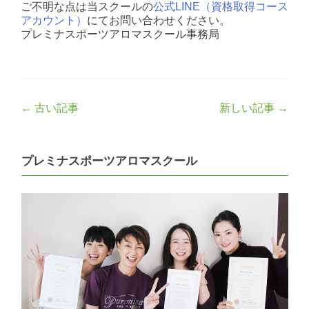
ご不明な点は当スクールの
公式LINE（資格取得コース
アカウント）
にてお問い合わせください。
プレミナスポーツアロマスクール事務局
Post
←
古い記事
新しい記事
→
navigation
プレミナスポーツアロマスクール