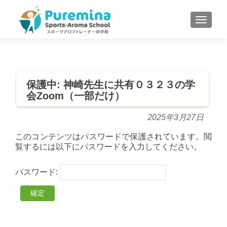
S
MENU
k
i
p
t
o
保護中: 神崎先生に共有０３２３の学
c
会Zoom（一部だけ）
o
n
2025年3月27日
t
e
このコンテンツはパスワードで保護されています。閲
覧するには以下にパスワードを入力してください。
n
t
パスワード: