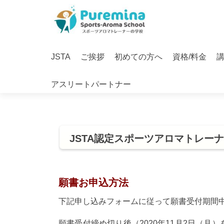
S
k
i
Primary
p
JSTA
ご挨拶
初めての方へ
資格/料金
Menu
t
o
アスリートパートナー
c
o
n
t
e
JSTA認定スポーツアロマトレー
n
t
願書お申込方法
下記申し込みフォームに従って願書受付期間
願書受付締め切り後（2020年11月2日（