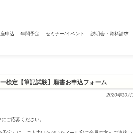
講座申込
年間予定
セミナー/イベント
説明会・資料請求
ナー検定【筆記試験】願書お申込フォーム
2020年10月
中にご応募ください。
月）を予定）に、ご入力いただいたメール宛に全員の方へご連絡