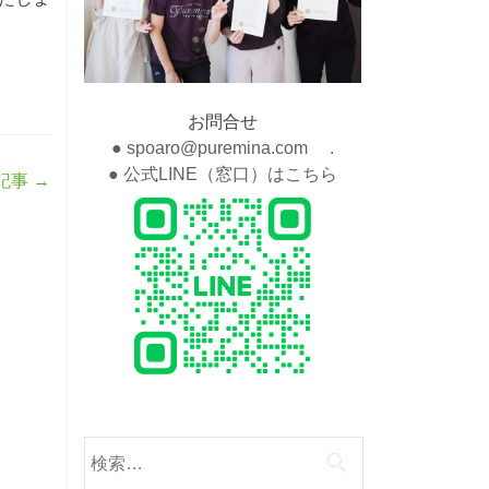
お問合せ
● spoaro@puremina.com .
● 公式LINE（窓口）はこちら
記事
→
検
索: