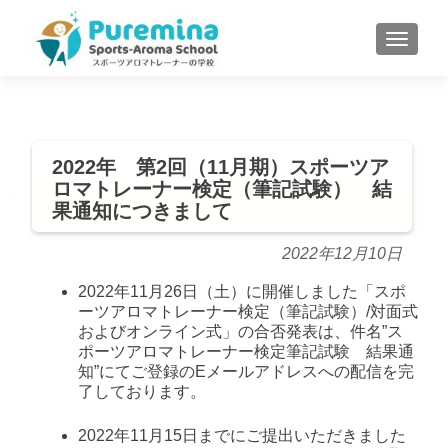
S
MENU
k
i
p
t
o
2022年 第2回（11月期）スポーツア
c
ロマトレーナー検定（筆記試験） 結
o
果通知につきまして
n
t
2022年12月10日
e
n
2022年11月26日（土）に開催しました「スポ
ーツアロマトレーナー検定（筆記試験）/対面式
t
およびオンライン式」の合否発表は、件名”ス
ポーツアロマトレーナー検定筆記試験 結果通
知”にてご登録のEメールアドレスへの配信を完
了しております。
2022年11月15日までにご提出いただきました