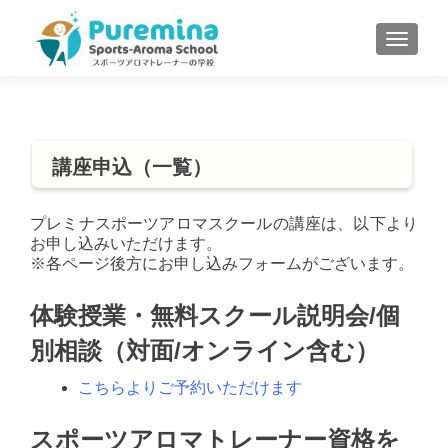
S
MENU
k
i
p
t
o
講座申込（一覧）
c
o
n
プレミナスポーツアロマスクールの講座は、以下より
t
お申し込みいただけます。
※各ページ後方にお申し込みフォームがございます。
e
n
体験授業・無料スクール説明会/個
t
別相談（対面/オンライン含む）
こちらよりご予約いただけます
スポーツアロマトレーナー資格を