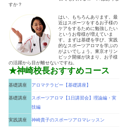
すか？
はい、もちろんあります。最
近はスポーツをするお子様の
ケアをするために勉強したい
というお母様が増えていま
す。まずは基礎を学び、実践
的なスポーツアロマを学ぶの
がよいでしょう。東京オリン
ピック開催が決まり、お子様
の活躍から目が離せないですね。
★神崎校長おすすめコース
基礎講座
アロマテラピー【基礎講座】
基礎講座
スポーツアロマ【1日講習会】理論編・実
技編
実践講座
神崎貴子のスポーツアロマレッスン