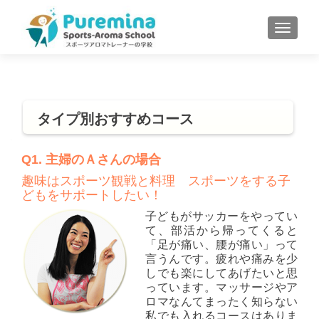
S
MENU
k
i
p
t
o
タイプ別おすすめコース
c
o
n
Q1. 主婦のＡさんの場合
t
趣味はスポーツ観戦と料理 スポーツをする子
e
どもをサポートしたい！
n
子どもがサッカーをやってい
t
て、部活から帰ってくると
「足が痛い、腰が痛い」って
言うんです。疲れや痛みを少
しでも楽にしてあげたいと思
っています。マッサージやア
ロマなんてまったく知らない
私でも入れるコースはありま