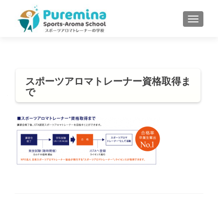
S
MENU
k
i
p
t
o
スポーツアロマトレーナー資格取得ま
c
で
o
n
t
e
n
t