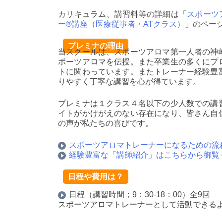
カリキュラム、講習料等の詳細は「
スポーツ
ー®講座（医療従事者・ATクラス）
」のペー
プレミナの理由
当スクールは、スポーツアロマ第一人者の神
ポーツアロマを伝授。また卒業生の多くにプ
トに関わっています。またトレーナー経験豊
りやすく丁寧な講習を心が得ています。
プレミナは１クラス４名以下の少人数での講
イトがかけがえのない存在になり、皆さん自
の声が私たちの喜びです。
スポーツアロマトレーナーになるための流
経験豊富な「講師紹介」はこちらから御覧
日程や費用は？
日程（講習時間；9：30-18：00）全9回
スポーツアロマトレーナーとして活動できる