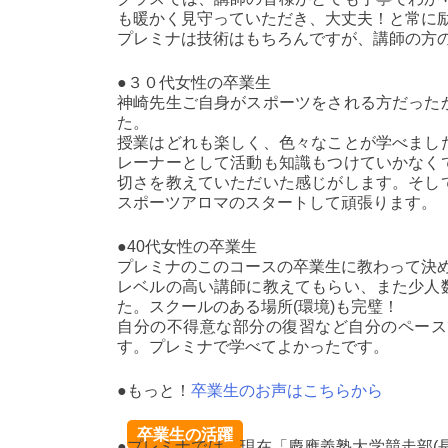
も暖かく見守っていただき、大丈夫！と常に
プレミナは技術はもちろんですが、講師の方
●３０代女性の卒業生
神崎先生ご自身がスポーツをされる方だった
た。
授業はどれも楽しく、色々なことが学べまし
レーナーとして活動も知識もつけていかなく
切さを教えていただいた感じがします。そし
スポーツアロマのスタートして頑張ります。
●40代女性の卒業生
プレミナのこのコースの卒業生に教わって決
レベルの高い講師に教えてもらい、また少人
た。スクールのある場所(環境)も完璧！
自分の不得意な部分の復習など自分のペース
す。プレミナで学べてよかったです。
●もっと！
卒業生のお声はこちらから
卒業生の活躍
●プレミナでは、現在「慶應義塾大学競走部(