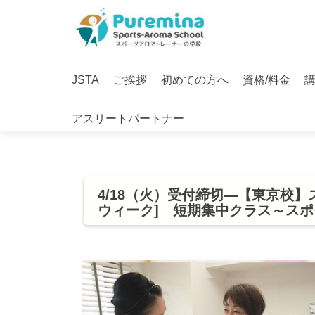
S
k
i
Primary
p
JSTA
ご挨拶
初めての方へ
資格/料金
Menu
t
o
アスリートパートナー
c
o
n
t
e
4/18（火）受付締切—【東京校
n
ウィーク] 短期集中クラス～ス
t