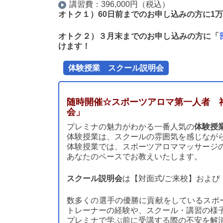
講習費：396,000円（税込）
オトク１）60日前までのお申し込みの方に1
オトク２）３月末までのお申し込みの方に「
けます！
体験授業 スクール説明会
随時開催☆スポーツアロマ第一人者 
会」
プレミナの魅力がわかる一番人気の
体験授
体験授業は、スクールの雰囲気を感じなが
体験授業では、スポーツアロママッサージ
あなたのペースでお教えいたします。
スクール説明会
は【対面式/ご来校】および
数多くの選手の優勝に貢献をしているスポ
トレーナーの経験や、スクール・講習の様
プレミナで学ぶ前に受講する際の不安を解