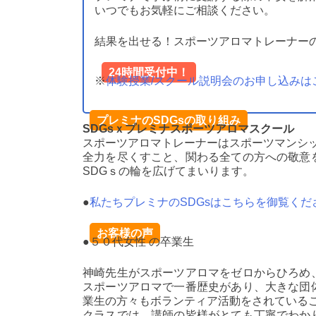
いつでもお気軽にご相談ください。
結果を出せる！スポーツアロマトレーナー
24時間受付中！
※
体験授業/スクール説明会のお申し込みは
プレミナのSDGsの取り組み
SDGsｘプレミナスポーツアロマスクール
スポーツアロマトレーナーはスポーツマンシ
全力を尽くすこと、関わる全ての方への敬意
SDGｓの輪を広げてまいります。
●
私たちプレミナのSDGsはこちらを御覧くだ
お客様の声
●５０代女性 の卒業生
神崎先生がスポーツアロマをゼロからひろめ
スポーツアロマで一番歴史があり、大きな団
業生の方々もボランティア活動をされている
クラスでは、講師の皆様がとても丁寧でわか