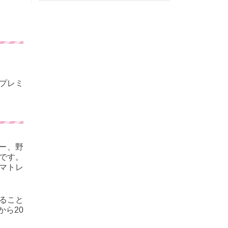
プレミ
ー、野
です。
マトレ
ること
ら20