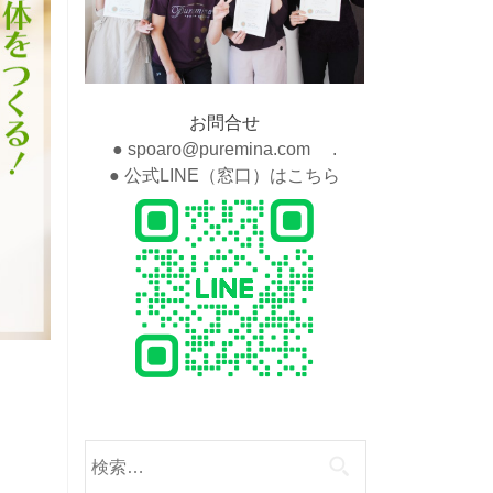
お問合せ
● spoaro@puremina.com .
● 公式LINE（窓口）はこちら
検
索: