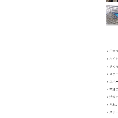
日本
さく
さく
スポ
スポ
精油
治療
きれ
スポ