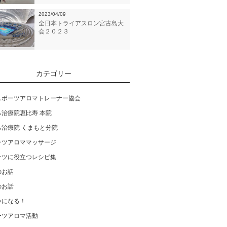
2023/04/09
全日本トライアスロン宮古島大
会２０２３
カテゴリー
スポーツアロマトレーナー協会
ら治療院恵比寿 本院
ら治療院 くまもと分院
ーツアロママッサージ
ーツに役立つレシピ集
のお話
のお話
いになる！
ーツアロマ活動