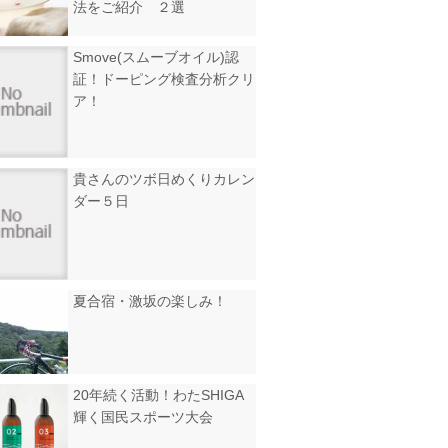
法をご紹介 ２選
Smove(スムーブオイル)認
証！ドーピング検査分析クリ
ア！
貴さんのツボ日めくりカレン
ダー５日
夏合宿・激坂の楽しみ！
20年続く活動！わたSHIGA
輝く国民スポーツ大会