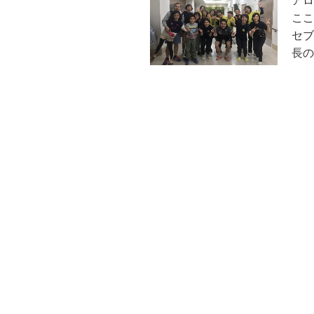
アロ
ここ
セブ
長の