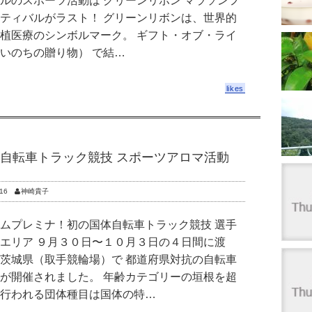
ルのスポーツ活動は グリーンリボン マラソンフ
ティバルがラスト！ グリーンリボンは、世界的
植医療のシンボルマーク。 ギフト・オブ・ライ
いのちの贈り物） で結…
likes
自転車トラック競技 スポーツアロマ活動
16
神崎貴子
ムプレミナ！初の国体自転車トラック競技 選手
エリア ９月３０日〜１０月３日の４日間に渡
茨城県（取手競輪場）で 都道府県対抗の自転車
が開催されました。 年齢カテゴリーの垣根を超
行われる団体種目は国体の特…