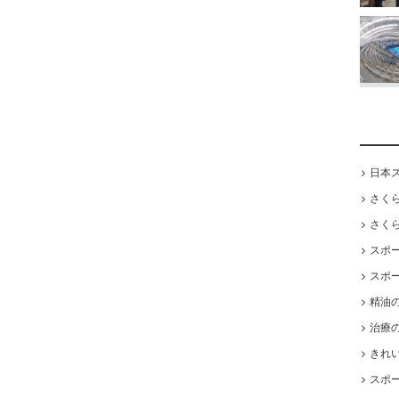
日本
さく
さく
スポ
スポ
精油
治療
きれ
スポ