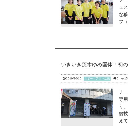
クー
ェス
な移
フ（
いきいき茨木ゆめ国体！初の
2019/10/15
スポーツアロマ活動
0
15
チー
専用
り、
競技
えて