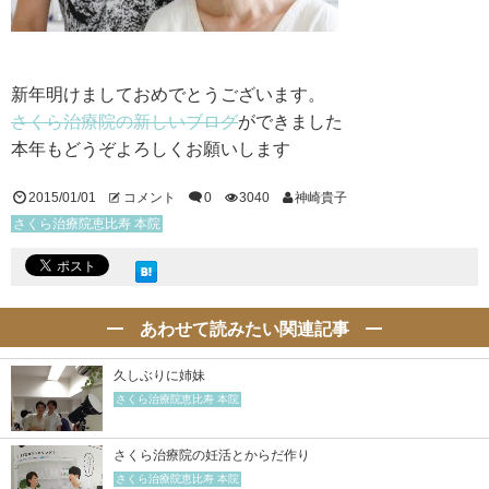
新年明けましておめでとうございます。
さくら治療院の新しいブログ
ができました
本年もどうぞよろしくお願いします
2015/01/01
コメント
0
3040
神崎貴子
さくら治療院恵比寿 本院
あわせて読みたい関連記事
久しぶりに姉妹
さくら治療院恵比寿 本院
さくら治療院の妊活とからだ作り
さくら治療院恵比寿 本院