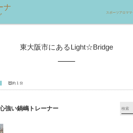
ーナ
スポーツアロママ
グ
東大阪市にあるLight☆Bridge
！
約 1 分
心強い鍋嶋トレーナー