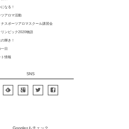
いになる！
ーツアロマ活動
ミナスポーツアロマスクール講習会
リンピック2020物語
生の輝き！
の一日
ント情報
SNS
Google+もチェック