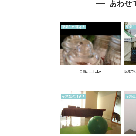
あわせ
卒業生の輝き！
卒業生
自由が丘TULA
茨城で
卒業生の輝き！
卒業生