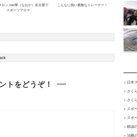
ロン nao華（なおか）名古屋で
こんなに熱い素敵なトレーナー！
スポーツアロマ
ントをどうぞ！
日本
さく
さく
スポ
スポ
精油
治療