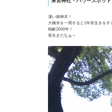
来宮神社・パワースポット
凄い御神木！
大楠木を一周すると1年長生きをす
樹齢2000年！
長生きだなぁ～