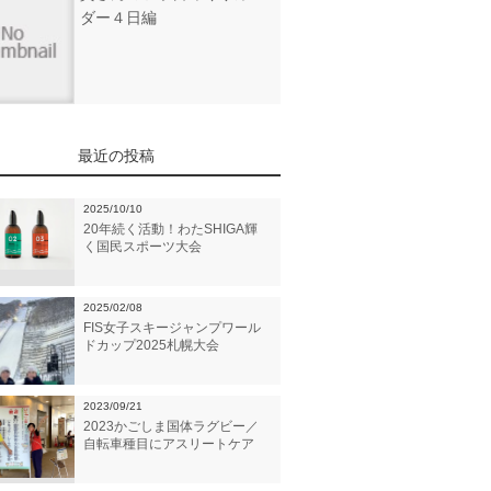
ダー４日編
最近の投稿
2025/10/10
20年続く活動！わたSHIGA輝
く国民スポーツ大会
2025/02/08
FIS女子スキージャンプワール
ドカップ2025札幌大会
2023/09/21
2023かごしま国体ラグビー／
自転車種目にアスリートケア