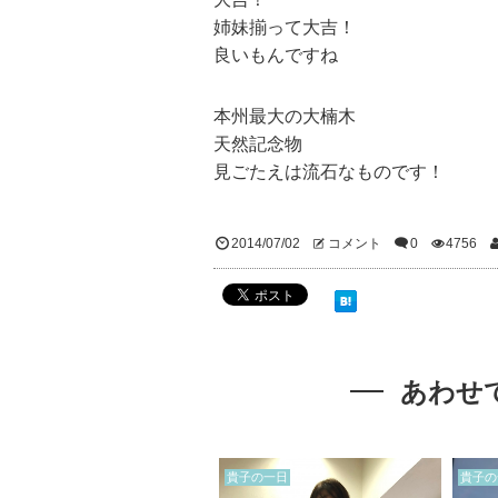
姉妹揃って大吉！
良いもんですね
本州最大の大楠木
天然記念物
見ごたえは流石なものです！
2014/07/02
コメント
0
4756
あわせ
貴子の一日
貴子の