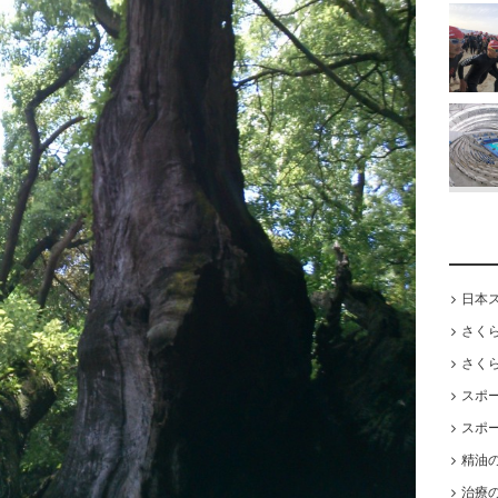
日本
さく
さく
スポ
スポ
精油
治療