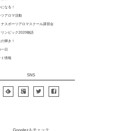
いになる！
ーツアロマ活動
ミナスポーツアロマスクール講習会
リンピック2020物語
生の輝き！
の一日
ント情報
SNS
Google+もチェック