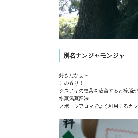
別名ナンジャモンジャ
好きだなぁ～
この香り！
クスノキの枝葉を蒸留すると樟脳が
水蒸気蒸留法
スポーツアロマでよく利用するカン