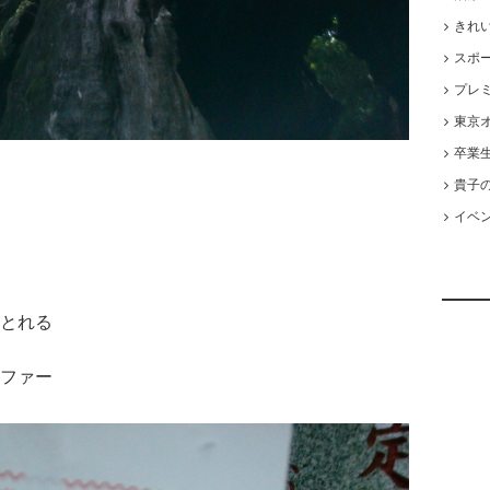
きれ
スポ
プレ
東京オ
卒業
貴子
イベ
とれる
ファー