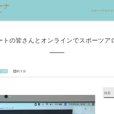
ーナ
スポーツアロママ
グ
ートの皆さんとオンラインでスポーツア
マ活動
約 3 分