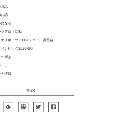
のお話
のお話
いになる！
ーツアロマ活動
ミナスポーツアロマスクール講習会
リンピック2020物語
生の輝き！
の一日
ント情報
SNS