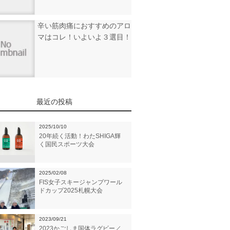
辛い筋肉痛におすすめのアロ
マはコレ！いよいよ３選目！
最近の投稿
2025/10/10
20年続く活動！わたSHIGA輝
く国民スポーツ大会
2025/02/08
FIS女子スキージャンプワール
ドカップ2025札幌大会
2023/09/21
2023かごしま国体ラグビー／