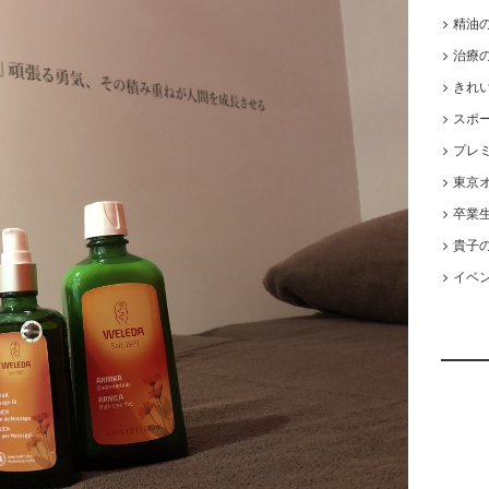
精油
治療
きれ
スポ
プレ
東京オ
卒業
貴子
イベ