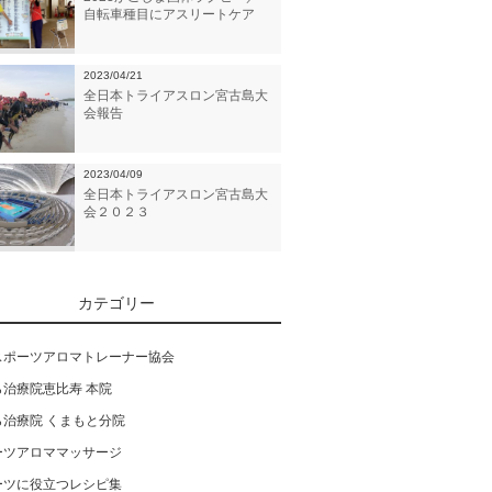
自転車種目にアスリートケア
2023/04/21
全日本トライアスロン宮古島大
会報告
2023/04/09
全日本トライアスロン宮古島大
会２０２３
カテゴリー
スポーツアロマトレーナー協会
ら治療院恵比寿 本院
ら治療院 くまもと分院
ーツアロママッサージ
ーツに役立つレシピ集