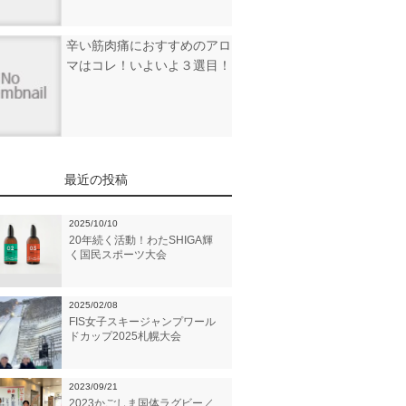
辛い筋肉痛におすすめのアロ
マはコレ！いよいよ３選目！
最近の投稿
2025/10/10
20年続く活動！わたSHIGA輝
く国民スポーツ大会
2025/02/08
FIS女子スキージャンプワール
ドカップ2025札幌大会
2023/09/21
2023かごしま国体ラグビー／