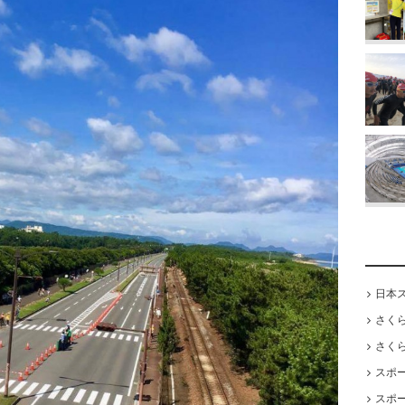
日本
さく
さく
スポ
スポ