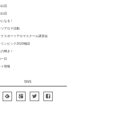
のお話
のお話
いになる！
ーツアロマ活動
ミナスポーツアロマスクール講習会
リンピック2020物語
生の輝き！
の一日
ント情報
SNS