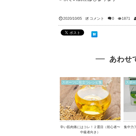
2020/10/05
コメント
0
1871
あわせ
スポーツに役立つレシピ集
スポー
辛い筋肉痛にはコレ！２選目（初心者〜
集中力
中級者向き）