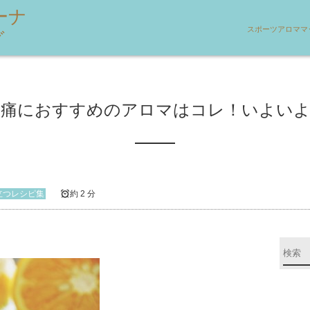
ーナ
スポーツアロママ
グ
肉痛におすすめのアロマはコレ！いよいよ
立つレシピ集
約 2 分