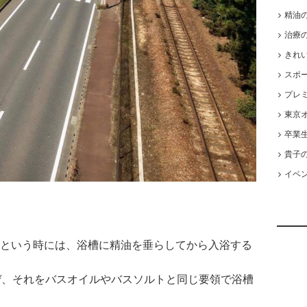
精油
治療
きれ
スポ
プレ
東京オ
卒業
貴子
イベ
という時には、浴槽に精油を垂らしてから入浴する
ぜ、それをバスオイルやバスソルトと同じ要領で浴槽